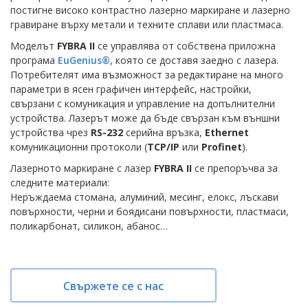
постигне високо контрастно лазерно маркиране и лазерно
гравиране върху метали и техните сплави или пластмаса.
Моделът
FYBRA II
се управлява от собствена приложна
програма
EuGenius®
, която се доставя заедно с лазера.
Потребителят има възможност за редактиране на много
параметри в ясен графичен интерфейс, настройки,
свързани с комуникация и управление на допълнителни
устройства. Лазерът може да бъде свързан към външни
устройства чрез
RS-232
серийна връзка,
Ethernet
комуникационни протоколи (
TCP/IP
или
Profinet
).
Лазерното маркиране с лазер
FYBRA II
се препоръчва за
следните материали:
Неръждаема стомана, алуминий, месинг, елокс, лъскави
повърхности, черни и боядисани повърхности, пластмаси,
поликарбонат, силикон, абанос…
Свържете се с нас