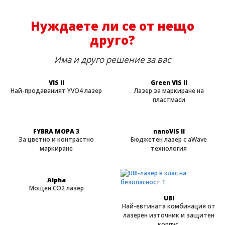
Нуждаете ли се от нещо
друго?
Има и друго решение за вас
VIS II
Green VIS II
Най-продаваният YVO4 лазер
Лазер за маркиране на
пластмаси
FYBRA MOPA 3
nanoVIS II
За цветно и контрастно
Бюджетен лазер с aWave
маркиране
технология
Alpha
Мощен CO2 лазер
UBI
Най-евтината комбинация от
лазерен източник и защитен
корпус.