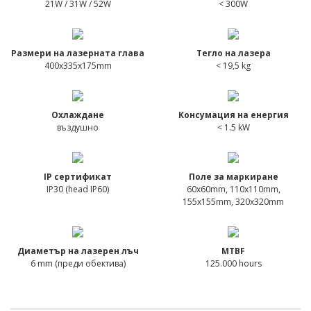
21W / 31W / 52W
< 300W
Размери на лазерната глава
Тегло на лазера
400x335x175mm
< 19,5 kg
Охлаждане
Консумация на енергия
въздушно
< 1.5 kW
IP сертификат
Поле за маркиране
IP30 (head IP60)
60x60mm, 110x110mm,
155x155mm, 320x320mm
Диаметър на лазерен лъч
MTBF
6 mm (преди обектива)
125.000 hours