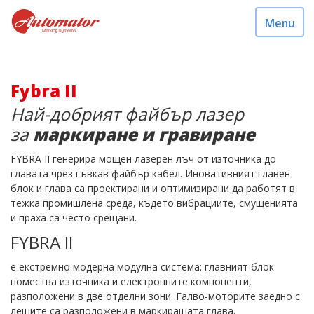
Menu
Fybra II
Най-добрият файбър лазер
за
маркиране и гравиране
FYBRA II генерира мощен лазерен лъч от източника до
главата чрез гъвкав файбър кабел. Иновативният главен
блок и глава са проектирани и оптимизирани да работят в
тежка промишлена среда, където вибрациите, смущенията
и прахa са често срещани.
FYBRA II
е екстремно модерна модулна система: главният блок
помества източника и електронните компоненти,
разположени в две отделни зони. Галво-моторите заедно с
лещите са разположени в маркиращата глава.