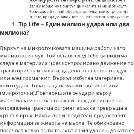
Как да разберете
дали изобщо има смисъл да мислите за микроинсулт?
Записахме 6-те най-обсъждани точки, които трябва да
знаете, преди да започнете вашето пазарно проучване.
1. Tip Life – Един милион удара или два
милиона?
Върхът на микроточковата машина работи като
миниатюрен чук. Той оставя след себе си видима
следа в материала чрез контролирано движение по
траекторията и силата, дадена от сгъстен въздух
или електромагнит. Върхът избутва материала,
който удря. Това създава малки вдлъбнатини
(микроточки).Повтарящите се удари върху
материала износват върха и след достигане на
определена граница острият връх се превръща в
кръгъл връх.
Някои производители предоставят
информация за живота на върха. Те обикновено
посочват колко пъти върхът е бил ударен, докато се