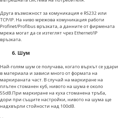
Друга възможност за комуникация е RS232 или
TCP/IP. На ниво мрежова комуникация работи
Profinet/Profibus връзката, а данните от фирмената
мрежа могат да се изтеглят чрез Ethernet/IP
връзката.
6. Шум
Най-голям шум се получава, когато върхът се удари
в материала и зависи много от формата на
маркираната част. В случай на маркиране на
плътен стоманен куб, нивото на шума е около
55dB.При маркиране на куха стоманена тръба,
дори при същите настройки, нивото на шума ще
надхвърли стойности над 100dB.