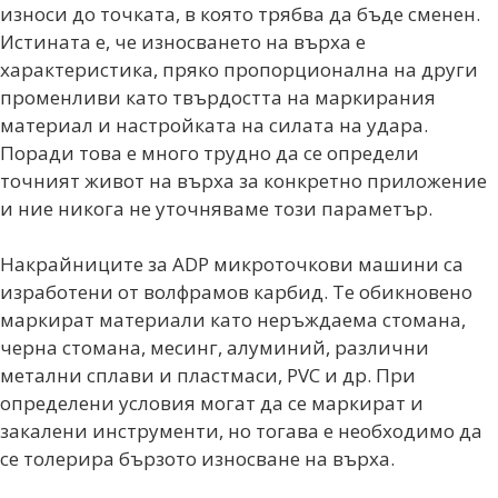
износи до точката, в която трябва да бъде сменен.
Истината е, че износването на върха е
характеристика, пряко пропорционална на други
променливи като твърдостта на маркирания
материал и настройката на силата на удара.
Поради това е много трудно да се определи
точният живот на върха за конкретно приложение
и ние никога не уточняваме този параметър.
Накрайниците за ADP микроточкови машини са
изработени от волфрамов карбид. Те обикновено
маркират материали като неръждаема стомана,
черна стомана, месинг, алуминий, различни
метални сплави и пластмаси, PVC и др. При
определени условия могат да се маркират и
закалени инструменти, но тогава е необходимо да
се толерира бързото износване на върха.