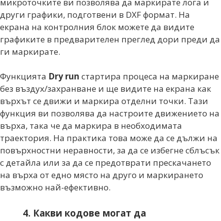
микроточките ви позволява да маркирате лога и
други графики, подготвени в DXF формат. На
екрана на контролния блок можете да видите
графиките в предварителен преглед дори преди да
ги маркирате.
Функцията
Dry run
стартира процеса на маркиране
без въздух/захранване и ще видите на екрана как
върхът се движи и маркира отделни точки. Тази
функция ви позволява да настроите движението на
върха, така че да маркира в необходимата
траектория. На практика това може да се дължи на
повърхностни неравности, за да се избегне сблъсък
с детайла или за да се предотврати прескачането
на върха от едно място на друго и маркирането
възможно най-ефективно.
4. Какви кодове могат да