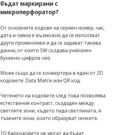
бъдат маркирани с
микроперфоратор?
От основните кодове на сериен номер, час,
дата и смяна е възможно да се използват
други променливи и да се задават такива
данни, от които SW създава уникален
буквено-цифров низ.
Може също да се конвертира в един от 2D
кодовете: Data Matrix или QR код.
Четенето на кодовете след това позволява
естествения контраст, създаден между
светлите зони, където пада светлината, и
тъмните зони, които образуват сенките.
1D баркодовете не могат да бъдат