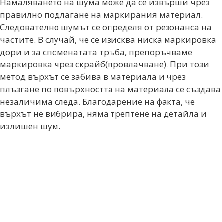
Намаляването на шума може да се извърши чрез
правилно подлагане на маркирания материал.
Следователно шумът се определя от резонанса на
частите. В случай, че се изисква ниска маркировка
дори и за споменатата тръба, препоръчваме
маркировка чрез скрайб(провлачване). При този
метод върхът се забива в материала и чрез
плъзгане по повърхността на материала се създава
незаличима следа. Благодарение на факта, че
върхът не вибрира, няма трептене на детайла и
излишен шум.