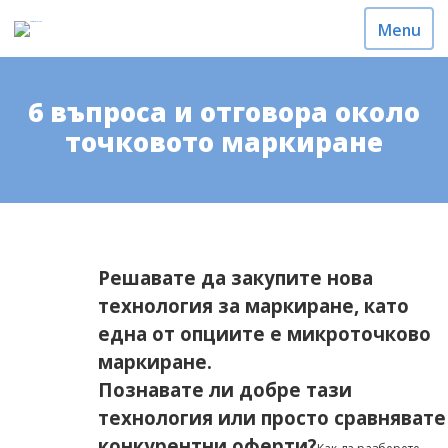
Menu
6 въпроса и отговора около
точковото маркиране
Решавате да закупите нова
технология за маркиране, като
една от опциите е микроточково
маркиране.
Познавате ли добре тази
технология или просто сравнявате
конкурентни оферти?