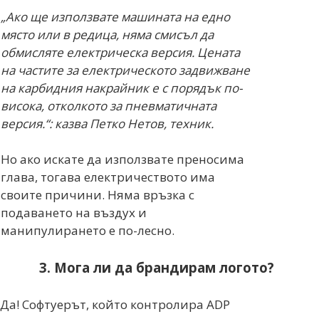
„Ако ще използвате машината на едно
място или в редица, няма смисъл да
обмисляте електрическа версия. Цената
на частите за електрическото задвижване
на карбидния накрайник е с порядък по-
висока, отколкото за пневматичната
версия.“: казва Петко Нетов, техник.
Но ако искате да използвате преносима
глава, тогава електричеството има
своите причини. Няма връзка с
подаването на въздух и
манипулирането е по-лесно.
3. Мога ли да брандирам логото?
Да! Софтуерът, който контролира ADP