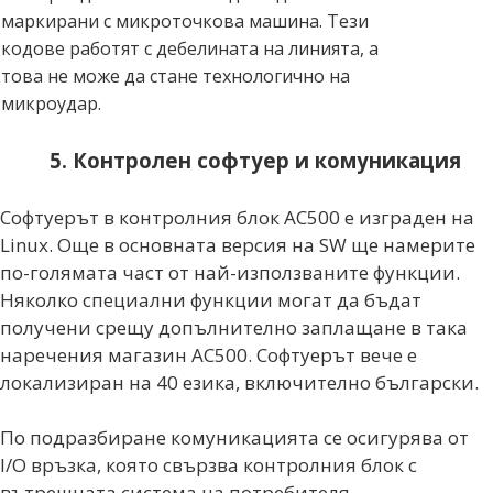
маркирани с микроточкова машина. Тези
кодове работят с дебелината на линията, а
това не може да стане технологично на
микроудар.
5. Контролен софтуер и комуникация
Софтуерът в контролния блок AC500 е изграден на
Linux. Още в основната версия на SW ще намерите
по-голямата част от най-използваните функции.
Няколко специални функции могат да бъдат
получени срещу допълнително заплащане в така
наречения магазин AC500. Софтуерът вече е
локализиран на 40 езика, включително български.
По подразбиране комуникацията се осигурява от
I/O връзка, която свързва контролния блок с
вътрешната система на потребителя.