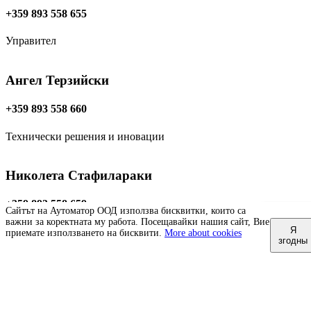
+359 893 558 655
Управител
Ангел Терзийски
+359 893 558 660
Технически решения и иновации
Николета Стафилараки
+359 893 558 659
Сайтът на Аутоматор ООД използва бисквитки, които са
важни за коректната му работа. Посещавайки нашия сайт, Вие
Я
Технически секретар
приемате използването на бисквити.
More about cookies
згодны
Slovensky
Čeština
English
Български
Slovenščina