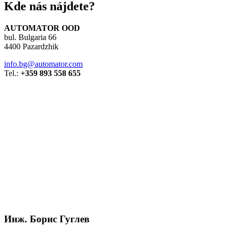
Kde nás nájdete?
AUTOMATOR OOD
bul. Bulgaria 66
4400 Pazardzhik
AUTOMATOR OOD
bul. Bulgaria 66
4400 Pazardzhik
info.bg@automator.com
Tel.:
+359 893 558 655
Инж. Борис Гуглев