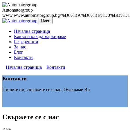
Automatorgroup
www.www.automatorgroup.bg/%D0%BA%D0%BE%D0%BD
Menu
Начална страница
Какво и как да маркираме
Референции
За нас
Блог
Контакти
»
Начална страница
»
Контакти
Контакти
Пишете ни, свържете се с нас. Очакваме Ви
Свържете се с нас
Име